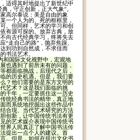
等，适得其时地提出了新世纪中
经典，守正创新，正大气象”。
学家高尔泰说：美是自由的象
在某一个人为的、死的框框里，
即可。但同样，艺术的学习和创
可依有源可探的。放弃古典，放
。不向古代经典学习，终将失去
应“走自己的路”，抛弃焦躁、
终达到功到自然成，不求佳而
式的书法艺术。
内和国际文化视野中，宏观地
发展也遇到了前所未有的问题，
等等都面临挑战，后现代之后，
面临的历史机遇。但是，我们要
什么？他们需要的是东方文明的
现代艺术？这是我们面临的挑
新的千年，一定要抓住这一历史
国传统经典书法的精华，真正地
全面而系统地挖掘出这些作品中
要结合现、当代艺术研究的方法
大胆创新，让中国传统书法有更
想见的艺术媒介表现中国传统书
全世界人民真正了解中国书法传
书法提出一点个人的建议。首
待言。但是，如何在提出文化书