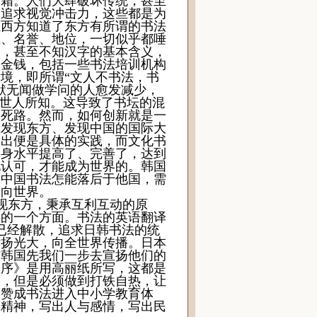
加霜。人们大肆破坏传统，甚至
，追求视觉冲击力，这些都是为
让西方知道了东方有所谓的书法
钱、名誉、地位，一切似乎都唾
基，甚至不知汉字的基本含义，
的金钱，包括一些书法培训机构
境，即所谓“文人不书法，书
默无闻做学问的人愈发减少，
为世人所知。这导致了书坛的混
是死路。然而，如何创新就是一
立发现东方、发现中国的国际大
输出便是具体的实践，而文化书
自身水平提高了、完善了，达到
化认可，才能成为世界的。韩国
的中国书法怎能落后于他国，需
走向世界。
现东方，秉承互利互动的原
要的一个方面。书法的英语翻译
已经解散，追求日韩书法的统
发扬光大，向全世界传播。日本
与韩国先我们一步去宣扬他们的
亭序》是用高丽纸所写，这都是
出，但是必须做到打铁自热，让
分赞成书法进入中小学教育体
的精神，写出人与感情，写出民