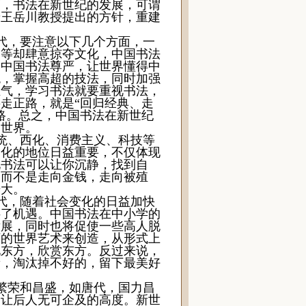
而，书法在新世纪的发展，可谓
着王岳川教授提出的方针，重建
代，要注意以下几个方面，一
国等却肆意掠夺文化，中国书法
护中国书法尊严，让世界懂得中
统，掌握高超的技法，同时加强
正气，学习书法就要重视书法，
走正路，就是“回归经典、走
路。总之，中国书法在新世纪
向世界。
统、西化、消费主义、科技等
文化的地位日益重要，不仅体现
化书法可以让你沉静，找到自
，而不是走向金钱，走向被殖
光大。
代，随着社会变化的日益加快
供了机遇。中国书法在中小学的
发展，同时也将促使一些高人脱
下的世界艺术来创造，从形式上
现东方，欣赏东方。反过来说，
新，淘汰掉不好的，留下最美好
繁荣和昌盛，如唐代，国力昌
了让后人无可企及的高度。新世