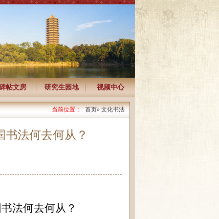
碑帖文房
研究生园地
视频中心
当前位置：
首页
» 文化书法
国书法何去何从？
国书法何去何从？