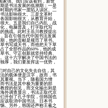
国家强。我们应该看到，新世
时期是书法发展的低潮期：一是
一时期的书家一度陷入误区。二
对书法影响很大。三是文革时
方各国影响很大，从教育开始，
响很大。五是我们自己内乱，战
球化，电脑普及，打字取代写
重的挑战。此时王岳川教授提出
”，旨在引领当代中国书法发展
时期，他的贡献是规范了草书。
把草书写成天书，而他把天下草
书占了全部作品的
60%
，他的成
是草书。守正创新就坚持经典、
化。这十六字解决了中国书法的
天独厚，我们要发挥这一优势，
们对自己的文化失去自信，其
书法的载体便是汉字，故而，书
极其重视。当下，随着国力增
，而书法是其中极为重要的部
川教授的创见，而文化输出则是
。海外调查显示，书法正取代京
我们开创了孔子学院，但韩国也
说应该取消中国书法、日本书
警惕。另外，韩国还声称王羲之