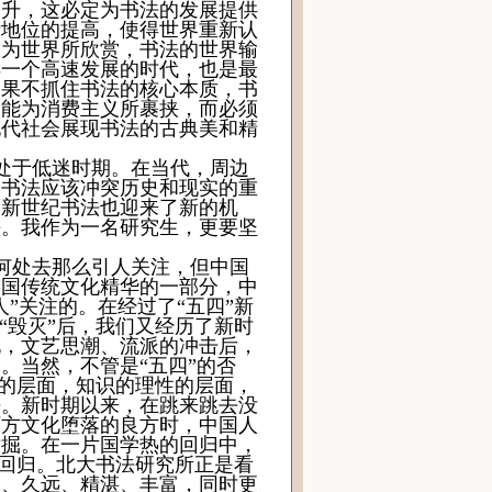
提升，这必定为书法的发展提供
际地位的提高，使得世界重新认
界为世界所欣赏，书法的世界输
样一个高速发展的时代，也是最
如果不抓住书法的核心本质，书
不能为消费主义所裹挟，而必须
现代社会展现书法的古典美和精
处于低迷时期。在当代，周边
国书法应该冲突历史和现实的重
，新世纪书法也迎来了新的机
法。我作为一名研究生，更要坚
何处去那么引人关注，但中国
中国传统文化精华的一部分，中
”关注的。在经过了“五四”新
“毁灭”后，我们又经历了新时
化，文艺思潮、流派的冲击后，
。当然，不管是“五四”的否
高的层面，知识的理性的层面，
悟。新时期以来，在跳来跳去没
西方文化堕落的良方时，中国人
发掘。在一片国学热的回归中，
始回归。北大书法研究所正是看
深、久远、精湛、丰富，同时更