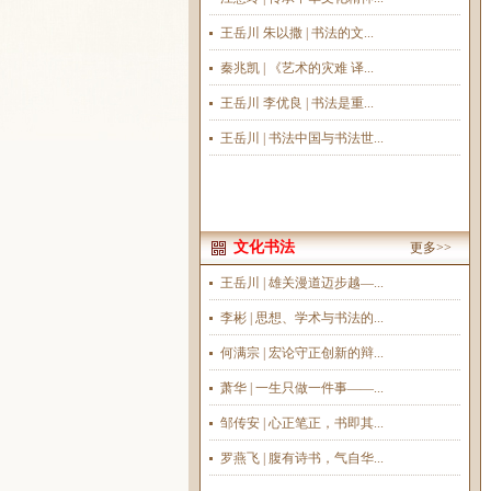
王岳川 朱以撒 | 书法的文...
秦兆凯 | 《艺术的灾难 译...
王岳川 李优良 | 书法是重...
王岳川 | 书法中国与书法世...
文化书法
更多>>
王岳川 | 雄关漫道迈步越—...
李彬 | 思想、学术与书法的...
何满宗 | 宏论守正创新的辩...
萧华 | 一生只做一件事——...
邹传安 | 心正笔正，书即其...
罗燕飞 | 腹有诗书，气自华...