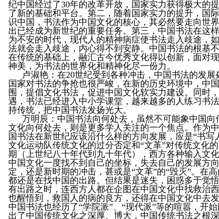
纪中国经过了
30
年的改革开放，国家实力获得极大的
了新的基础和平台。第二，随着国家实力的提升，国
识中国，书法作为中国文化的核心，其必然要走向世
出已经成为新世纪的重要任务。第三，中国书法在这
为不安的时代，现代人的精神病症使书法走入歧途，
法就会走入歧途，内心得不到安静。中国书法的根基
在传统的基础上，融汇古今优秀文化得以创新，面对
神美，为书法的世界化和精神化尽一份力。
卢淑艳
：在
20
世纪受到各种冲击，中国书法的发展
国家对书法的争抢也很严峻，在新的历史环境中，中
围，提倡文化书法，促进中国文化软实力建设。同时
遇，书法已经进入中小学课堂，越来越多的人练习书
持传统，把中国书法发扬光大。
万明辰
：中国书法向何处去，虽然不可能象中国向
文化向何处去，则是更多学人关注的一个焦点。作为
国书法在新世纪应该沿什么样的方向发展，应是“书写人
文化运动队传统文化的过分否定和“文革”对传统文化的
期（上世纪八十年代到九十年代），西方各种输入文
中国文化一度找不到自己的坐标，失去自己的发展方向
定，还是新时期的冲击，甚或是“文革”的“毁灭”。在
都还是在找中国的出路。但结果是迷失，困惑多于觉
有出路之时，连西方人都在企图在中国文化中找救治
也醒悟到，救国人的病的良方，还得在中国文化中去
中国书法也经历了“学院派”、“现代派”等的喧嚣，开
出了中国传统文化之深厚、博大，中国传统书法之根