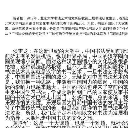
编者按
：
2012
年，北京大学书法艺术研究所招收第三届书法研究生班，在经
北京大学书法所倡导的文化书法的理念有了新的认识。为此，书法所组织了大家
果。系列笔谈共分五个专题，分别是“
在传统书法与现代书法之间如何抉择？”“什
从？”“书法经典的美何处寻？”“如何确立传统文化与书法的本体联系？”现陆续刊
侯雷龙
：在这新世纪的大潮中，中国书法受到前所
前所未有的发展机遇。纵观世界格局，中国的汉字圈
圈呈现缩小局面。面对这种汉字圈缩小的文化现象很
绝地，这种说法虽然极端，但不无道理。对此问题我
书法艺术其实就是汉字的书写艺术，一旦书法艺术脱
术，中国周围汉字圈的减少，无疑是对中国书法艺术
是，我们换一种思路，伴随着中国国力的崛起，中国
际的影响力也越来越大，中国的书法也迎来了空前的
生来中国学习书法，学成之后回到自己的国家便从事
国的书法艺术已经走出国门，名扬四海。总的来说，
乐观谨慎的态度。乐观是因为目前中国书法的发展主
持了中国传统书法的美，但是我们要谨慎中国书法再
法垃圾。所以，我们应坚定不移地以文化书法为发展
为指导，大胆地走中国书法的文化之旅。
黄厚华
：这是一个大课题，也是一个难题。就社会