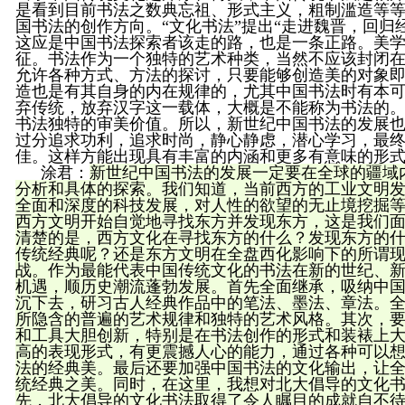
是看到目前书法之数典忘祖、形式主义，粗制滥造等
国书法的创作方向。“文化书法”提出“走进魏晋，回归
这应是中国书法探索者该走的路，也是一条正路。美
征。书法作为一个独特的艺术种类，当然不应该封闭
允许各种方式、方法的探讨，只要能够创造美的对象
造也是有其自身的内在规律的，尤其中国书法时有本
弃传统，放弃汉字这一载体，大概是不能称为书法的
书法独特的审美价值。所以，新世纪中国书法的发展也
过分追求功利，追求时尚，静心静虑，潜心学习，最
佳。这样方能出现具有丰富的内涵和更多有意味的形
涂君
：
新世纪中国书法的发展一定要在全球的疆域
分析和具体的探索。我们知道，当前西方的工业文明
全面和深度的科技发展，对人性的欲望的无止境挖掘
西方文明开始自觉地寻找东方并发现东方，这是我们
清楚的是，西方文化在寻找东方的什么？发现东方的
传统经典呢？还是东方文明在全盘西化影响下的所谓
战。作为最能代表中国传统文化的书法在新的世纪、
机遇，顺历史潮流蓬勃发展。首先全面继承，吸纳中
沉下去，研习古人经典作品中的笔法、墨法、章法。
所隐含的普遍的艺术规律和独特的艺术风格。其次，
和工具大胆创新，特别是在书法创作的形式和装裱上
高的表现形式，有更震撼人心的能力，通过各种可以
法的经典美。最后还要加强中国书法的文化输出，让
统经典之美。
同时，在这里，我想对北大倡导的文化
先，北大倡导的文化书法取得了令人瞩目的成就自不