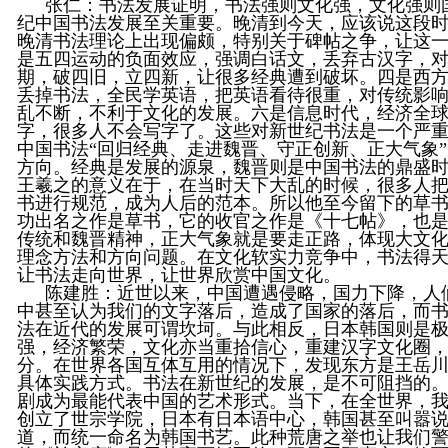
张仁
：书法发展证明，书法强则文化强，文化强则
纪中国书法发展至关重要。晚清到今天，应该说这段
晚清书法理论上出现偏颇，特别关于碑帖之争，让这
是五四运动的负面效应，强调白话文，丢弃古汉字，
期，破四旧，立四新，让很多经典遭到破坏。四是西
丢掉书法，全民学英语，把英语看待很重，对传统影
乱不断，不利于文化的发展。六是信息时代，经济全
字，很多人不会写字了。这些对新世纪书法是一个严
中国书法“回归经典、走进魏晋、守正创新、正大气象
方向。经典是发展的源泉，魏晋则是中国书法的鼎盛
王羲之的意义在于，在当时天下大乱的时候，很多人
书进行规范，成为人后的范本。所以他至今留下的草
功出名之作是草书，它的收官之作是《十七帖》，也
传统和魏晋精神，正大气象就是要走正路，体现大文
理念方法和方向问题。在文化软实力竞争中，书法得
让书法走向世界，让世界欣赏中国文化。
陈建胜
：近世以来，中国遭遇侵略，国力下降，人
中甚至认为我们的文字落后，造成了国家的落后，而
法在近代的发展可谓坎坷。与此相反，日本韩国则是
强，经济繁荣，文化亦当重拾信心，重建汉字文化圈
分。在世界各国互体互用的情况下，发现东方是王岳
具体实践方式。书法在新世纪的发展，是不可阻挡的
剧成为最能代表中国的艺术形式。当下，在全世界，
创立了世宗学院，日本有日本语中心，韩国甚至叫嚣
道，而统一命名为韩国书艺。此种荒唐之举也让我们