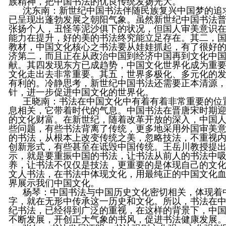
族精神，把中国书法的优良传统发扬光大。
沈东南
：新世纪中国书法伴随民族复兴中国梦的追
已呈现出蓬勃发展之朝阳气象。虽然新世纪中国书法
张扬个人，丑怪等泥沙俱下的状况，但国人审美意识
能力在提升，好的美的书法终究能立足存在。其二，
教材，中国文化核心之书法要从娃娃抓起，有了很好
济第二，而且正在从政治中国到经济中国再到文化中
献。其四发现东方已成趋势，中国文化世界化成为重
文化走出去非常重要。其五，世界多极化、多元化的
有利的。冷静思考，新世纪中国书法还需要正本清源
针，进一步促进中国文化的世界化。
王晓南
：书法在中国文化中有着有着非常重要的位
息相关，它带着时代的气息。中国书法在晋唐宋时期
的文化财富。在新世纪，随着改革开放的深入，中国
些问题，有些书法背离了传统，更多地采用外国审美
的书法，从根本上改变传统之美，忽略技法，不重视
创新形式，有些甚至在诋毁中国传统。王岳川教授提
示，就是要重振中国的书法，让书法从前人的书法中
养，让书法不仅仅是技法，更重要的是体现自己的文
文人书法，在书法中体现文化，用最纯正的中国文化
界展示我们中国文化。
杨琴
：中国书法与中国历史文化密切相关，体现着
字，就在无形中传承这一历史和文化。所以，书法在
纪书法，已经得到广泛的重视，在这样的背景下，中
不断发展，开创正大气象的书风，促进书法健康发展