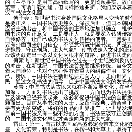
的《兰亭序》是用其高丽纸写的，更是罔顾事实。故
繁荣，可谓千载难逢，但同样路途曲折，我们应该本
汉字书法文化圈。
傅子会
：新世纪书法身处国际文化格局大变动的时
是要正名，中国书法历史悠久，泽被后世，但日本韩
应该主动出击，将中国书法的正宗地位加以确立，维
国书法的真正意义。二是要正人，就是要深入钻研传
自我修养，让自己成为书法文化传播的使者。三是要
要有扑面而来的自信心，不随意污蔑中国书法。四是要
进魏晋、守正创新、正大气象”，使书法走入文化的正
应该勇敢走出一条以文化为根本的道路，促进书法走
何素飞
：新世纪中国书法在过去一个世纪受到反传
的冲击，在新世纪，中国书法首先要继承传统。当今
着大国地位，也对个体心性有着重大的纠偏作用，文
己。所以，中国书法在新世纪要走向人心，走向世界
民。通过文化书法的倡导，促进中国书法文化的发扬
黄青
：中国书法从古以来就在不断发展变化，在当
加深，一方面对书法提出了挑战，一方面也为书法提
普及运动已经开展起来，这必将促进中国书法的全面
颖而出。目前从事书法的人士，应留住经典，结合当
要有更大的突破。将好的作品向世界推广，让世界发
目前中国书法又有一些不好的方面，书法应该守正创
的，中国书法文化事业才会走向新的正大气象。
雷江
：第一，自古以来国家昌盛必定会带来文化的
盛，文化繁荣，特别是书法，在楷书和大草上，取得