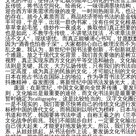
文化的冲击，使得汉字记载功能本已弱化的书法雪上
反传统，将书法空间化、绘画化，一味强调墨块结构
迎合西方审美需求而做的改变。一时间热闹非凡，也
的存在。就今人素质而言，商品经济带给书法的是金
手可得，于是乎，出现一群伪书家，没有任何文化根
草草拿起毛笔，借炒作一夜成名，换取他们真正想要
也是如此，不教学生传统，不讲笔法技法，不求章法意
法不文人”，现状堪忧。而真正能够潜心书写，甘愿默
因为“酒香也怕巷子深”，大家都担心自己被埋没而不
乱之象。我认为，新世纪中国书法要创新，不创新就
个难题。放之于现代文化背景，我们首先要做的是树
视野，真正实现东西方文化的平等交流和融合。文化
法则是关键。其次，大力弘扬传统，只有我们的书法
一定高度，成为真正的民族的文化，才可能让别的文
日本在抢占书法在国际上的地位，作为孕育书法艺术
抖擞精神，奋发图强，将新世纪中国书法发扬光大，
庞源
：在新世纪，中国文化要向全世界传播，要发
则，文化输出是最重要的途径，而文化书法则是最重
暂时确定为
calligraphy
，这是比较恰当的。汉字文化圈
一是不现实的，我们需要尽快将自己的传统文化进行
标榜中国的唐代文化，而韩国则以明代为榜样，日本
书道和书艺，韩国要将书法申遗，自称王羲之的《兰
文化战争的前兆。我们不能固步自封，一定要文化输
自己强大起来，才能更好地发扬光大。所以，我们充
系，从娃娃抓起。从书法创作上说，要发扬文化书法