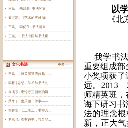
以
王岳川 朱以撒 | 书法的文...
——《北
秦兆凯 | 《艺术的灾难 译...
王岳川 李优良 | 书法是重...
王岳川 | 书法中国与书法世...
我学书法
重要组成部
文化书法
更多>>
小奖项获了
王岳川 | 雄关漫道迈步越—...
远。2013
李彬 | 思想、学术与书法的...
何满宗 | 宏论守正创新的辩...
师精英班，
萧华 | 一生只做一件事——...
诲下研习书
邹传安 | 心正笔正，书即其...
法的理念根
罗燕飞 | 腹有诗书，气自华...
新，正大气