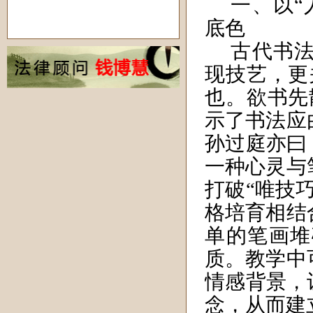
一、以“
底色
古代书法
现技艺，更
也。欲书先
示了书法应
孙过庭亦曰
一种心灵与
打破“唯技
格培育相结
单的笔画堆
质。教学中
情感背景，
念，从而建