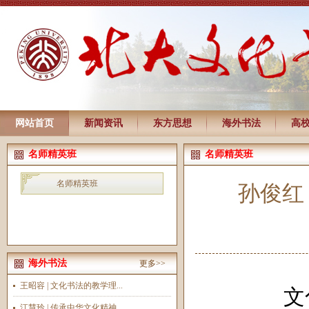
网站首页
新闻资讯
东方思想
海外书法
高
名师精英班
名师精英班
名师精英班
孙俊红
海外书法
更多>>
王昭容 | 文化书法的教学理...
文
江慧玲 | 传承中华文化精神...