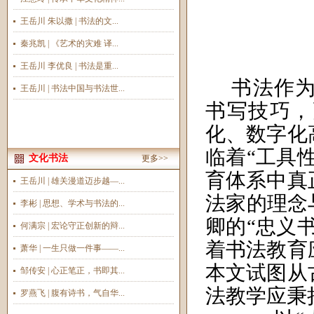
王岳川 朱以撒 | 书法的文...
秦兆凯 | 《艺术的灾难 译...
王岳川 李优良 | 书法是重...
书法作
王岳川 | 书法中国与书法世...
书写技巧，
化、数字化
临着“工具
文化书法
更多>>
育体系中真
王岳川 | 雄关漫道迈步越—...
法家的理念
李彬 | 思想、学术与书法的...
卿的“忠义
何满宗 | 宏论守正创新的辩...
着书法教育
萧华 | 一生只做一件事——...
本文试图从
邹传安 | 心正笔正，书即其...
法教学应秉
罗燕飞 | 腹有诗书，气自华...