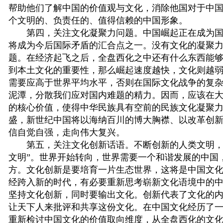
帮助他们了解中国的价值观与文化，消除他国对于中
个文明的、负责任的、值得信赖的中国形象。
第四，关注文化凝聚力问题。中国崛起正在成为国
将成为今后国际矛盾的汇合点之一。没有文化的凝聚
题。在经济起飞之后，全盘西化之中还有什么东西能
到本土文化的重要性，那么崛起速度越快，文化则越
需要应高于世界平均水平，否则在国际文化战争的复
泥潭，分散我们应对国内难题的精力。因而，应该在
的核心价值，使得中华民族具有空前的民族文化凝聚
盛，新世纪中国将以海纳百川的博大胸襟、以改革创
信自觉自强，走向伟大复兴。
第五，关注文化创新话语。不断创新的人类文明，
文明”。世界开始转向，世界需要一个和谐发展的中国
方。文化创新是要培育一片生态世界，这将是中国文
经跨入新的时代，有必要重新思考崭新文化语境中的
坚持文化创新，同时要输出文化。创新代表了文化的
让天下人来批评和共享这份文化。在中国文化经历了
重新检讨中国文化的价值取向维度，从全盘西化的文