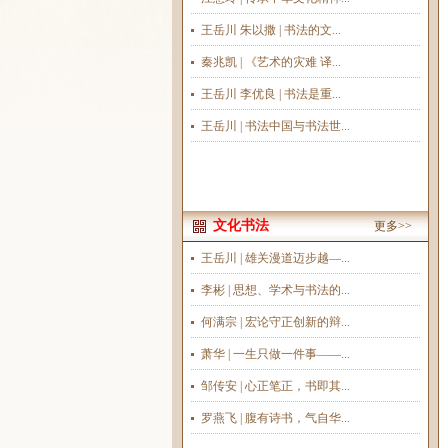
王岳川 朱以撒 | 书法的文...
秦兆凯 | 《艺术的灾难 译...
王岳川 李优良 | 书法是重...
王岳川 | 书法中国与书法世...
文化书法
更多>>
王岳川 | 雄关漫道迈步越—...
李彬 | 思想、学术与书法的...
何满宗 | 宏论守正创新的辩...
萧华 | 一生只做一件事——...
邹传安 | 心正笔正，书即其...
罗燕飞 | 腹有诗书，气自华...