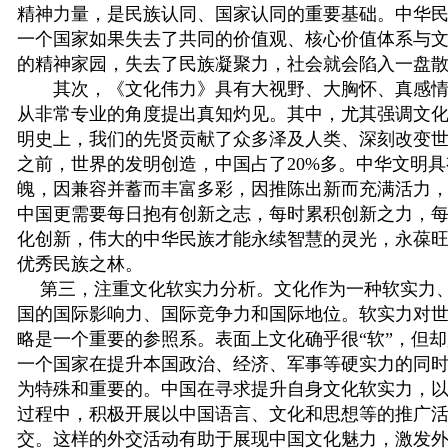
精神力量，是民族认同、国家认同的重要基础。中华
一个国家如果失去了共同的价值观、核心价值体系与
的精神家园，失去了民族凝聚力，社会就会陷入一盘
其次，《文化伟力》具有大视野、大胸怀、真感情
从非常专业的角度提出真知灼见。其中，尤其强调文
明史上，我们的先贤贡献了众多泽及人类、深刻改变
之前，世界的发明创造，中国占了20%多。中华文明
魄，因兼容并蓄而丰富多彩，因推陈出新而充满活力
中国更需要每日抱有创新之志，每时累积创新之力，
化创新，伟大的中华民族才能永续智慧的灵光，永葆
优秀民族之林。
第三，注重文化软实力分析。文化作为一种软实力、
国的国际影响力、国际竞争力和国际地位。软实力对
略是一个重要的参照系。表面上文化确乎很“软”，但
一个国家在提升本国政治、经济、军事等硬实力的同
为特殊和重要的。中国在寻求提升自身文化软实力，
过程中，积极开展以中国语言、文化和思想等的推广
交。这样的外交活动有助于展现中国文化魅力，激发