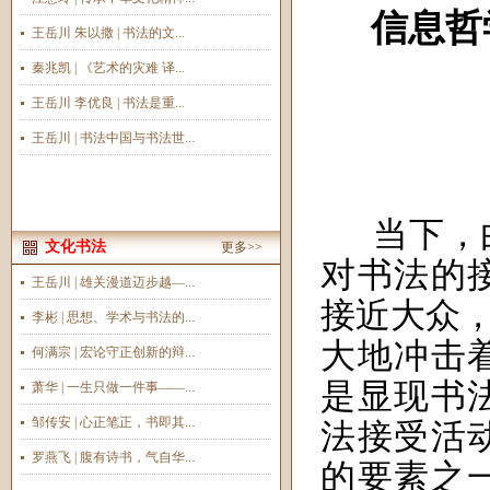
信息哲
王岳川 朱以撒 | 书法的文...
秦兆凯 | 《艺术的灾难 译...
王岳川 李优良 | 书法是重...
王岳川 | 书法中国与书法世...
当下，
文化书法
更多>>
对书法的
王岳川 | 雄关漫道迈步越—...
接近大众，
李彬 | 思想、学术与书法的...
大地冲击
何满宗 | 宏论守正创新的辩...
是显现书
萧华 | 一生只做一件事——...
邹传安 | 心正笔正，书即其...
法接受活
罗燕飞 | 腹有诗书，气自华...
的要素之