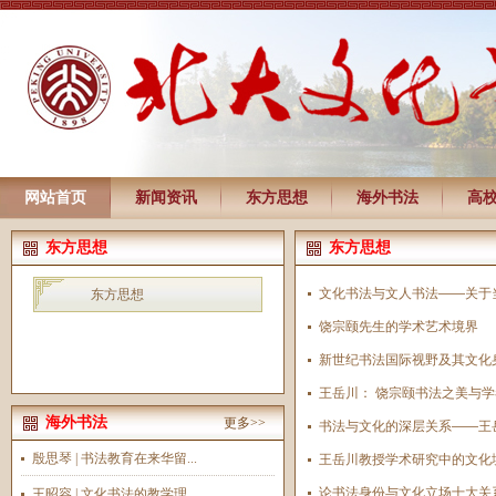
网站首页
新闻资讯
东方思想
海外书法
高
东方思想
东方思想
文化书法与文人书法——关于
东方思想
饶宗颐先生的学术艺术境界
新世纪书法国际视野及其文化
王岳川： 饶宗颐书法之美与
海外书法
更多>>
书法与文化的深层关系——王
殷思琴 | 书法教育在来华留...
王岳川教授学术研究中的文化
论书法身份与文化立场十大关
王昭容 | 文化书法的教学理...