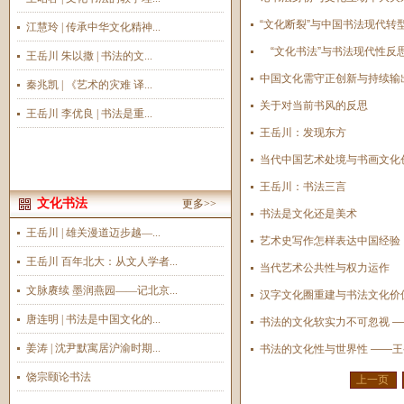
“文化断裂”与中国书法现代转
江慧玲 | 传承中华文化精神...
“文化书法”与书法现代性反
王岳川 朱以撒 | 书法的文...
中国文化需守正创新与持续输
秦兆凯 | 《艺术的灾难 译...
关于对当前书风的反思
王岳川 李优良 | 书法是重...
王岳川：发现东方
当代中国艺术处境与书画文化
王岳川：书法三言
文化书法
更多>>
书法是文化还是美术
王岳川 | 雄关漫道迈步越—...
艺术史写作怎样表达中国经验
王岳川 百年北大：从文人学者...
当代艺术公共性与权力运作
文脉赓续 墨润燕园——记北京...
汉字文化圈重建与书法文化价
唐连明 | 书法是中国文化的...
书法的文化软实力不可忽视 
姜涛 | 沈尹默寓居沪渝时期...
书法的文化性与世界性 ——
饶宗颐论书法
上一页